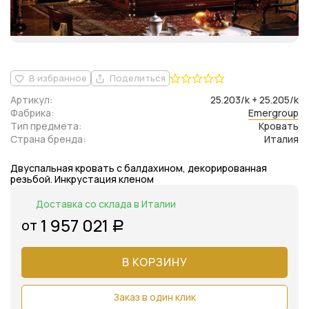
В избранное
Поделиться
Артикул:
25.203/k + 25.205/k
Фабрика:
Emergroup
Тип предмета:
Кровать
Страна бренда:
Италия
Двуспальная кровать с балдахином, декорированная
резьбой. Инкрустация кленом
Доставка со склада в Италии
1 957 021
от
Р
В КОРЗИНУ
Заказ в один клик