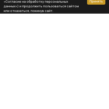
Принять
«Согласие на обработку персональных
данных») и продолжить пользоваться сайтом
или отказаться, покинув сайт.
Способы оплаты
Каталог
Реквизиты компании
Типы предметов
ООО «Мебель Бизнес Комфорт»
Столовая
Адрес: 115230, г. Москва,
Каширское шоссе, д. 3, корп. 2,
Кухня
стр. 9, офис А310
Спальня
ИНН 7724804792
Кабинет
КПП 772401001
Гардероб
ОГРН 1117746735743