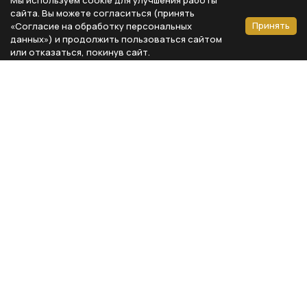
сайта. Вы можете согласиться (принять
Принять
«Согласие на обработку персональных
данных») и продолжить пользоваться сайтом
или отказаться, покинув сайт.
Способы оплаты
Каталог
Реквизиты компании
Типы предметов
ООО «Мебель Бизнес Комфорт»
Столовая
Адрес: 115230, г. Москва,
Каширское шоссе, д. 3, корп. 2,
Кухня
стр. 9, офис А310
Спальня
ИНН 7724804792
Кабинет