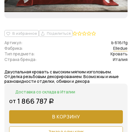
В избранное
Поделиться
Артикул:
b 616/fg
Фабрика:
Elledue
Тип предмета:
Кровать
Страна бренда:
Италия
Двуспальная кровать с высоким мягким изголовьем.
Отделка резьбовым декорированием. Возможны и иные
разновидности отделки, обивки и декора
Доставка со склада в Италии
1 866 787
от
Р
В КОРЗИНУ
Заказ в один клик