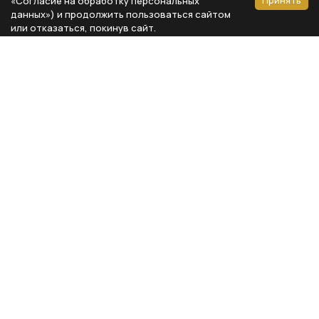
Принять
«Согласие на обработку персональных
данных») и продолжить пользоваться сайтом
или отказаться, покинув сайт.
Способы оплаты
Каталог
Реквизиты компании
Типы предметов
ООО «Мебель Бизнес Комфорт»
Столовая
Адрес: 115230, г. Москва,
Каширское шоссе, д. 3, корп. 2,
Кухня
стр. 9, офис А310
Спальня
ИНН 7724804792
Кабинет
КПП 772401001
Гардероб
ОГРН 1117746735743