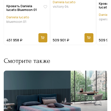
Daniela lucato
Кровать
Кровать Daniela
victory 04
lucato 
lucato Bluemoon 01
Daniela
Daniela lucato
opera 
bluemoon 01
451 958
509 901
509 90
Р
Р
Смотрите также