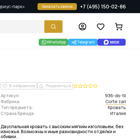
+7 (495) 150-02-86
Сириус-парк»
Заказать звонок
WhatsApp
Telegram
В избранное
Поделиться
Артикул:
936-ds-tli
Фабрика:
Corte zari
Тип предмета:
Кровать
Страна бренда:
Италия
Двуспальная кровать с высоким мягким изголовьем, без
изножья. Возможны и иные разновидности отделки и
обивки.