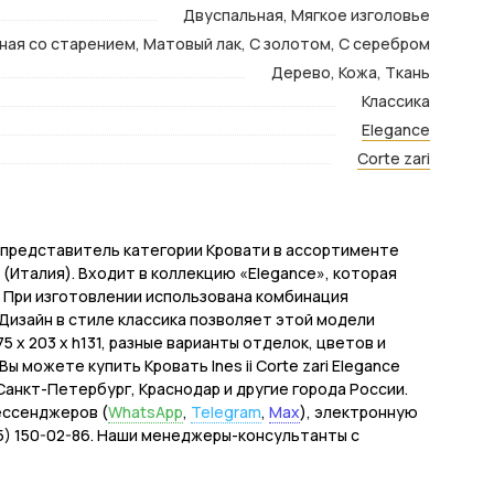
Двуспальная, Мягкое изголовье
ная со старением, Матовый лак, С золотом, С серебром
Дерево, Кожа, Ткань
Классика
Elegance
Corte zari
нный представитель категории Кровати в ассортименте
 (Италия). Входит в коллекцию «Elegance», которая
 При изготовлении использована комбинация
Дизайн в стиле классика позволяет этой модели
 x 203 x h131, разные варианты отделок, цветов и
 можете купить Кровать Ines ii Corte zari Elegance
, Санкт-Петербург, Краснодар и другие города России.
ессенджеров (
WhatsApp
,
Telegram
,
Max
), электронную
495) 150-02-86. Наши менеджеры-консультанты с