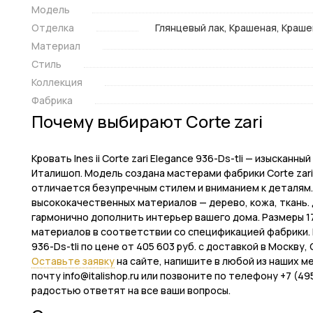
Модель
Отделка
Глянцевый лак, Крашеная, Краше
Материал
Стиль
Коллекция
Фабрика
Почему выбирают Corte zari
Кровать Ines ii Corte zari Elegance 936-Ds-tli — изыска
Италишоп. Модель создана мастерами фабрики Corte zari
отличается безупречным стилем и вниманием к деталям.
высококачественных материалов — дерево, кожа, ткань. 
гармонично дополнить интерьер вашего дома. Размеры 175
материалов в соответствии со спецификацией фабрики. Вы
936-Ds-tli по цене от 405 603 руб. с доставкой в Москву
Оставьте заявку
на сайте, напишите в любой из наших м
почту info@italishop.ru или позвоните по телефону +7 (
радостью ответят на все ваши вопросы.