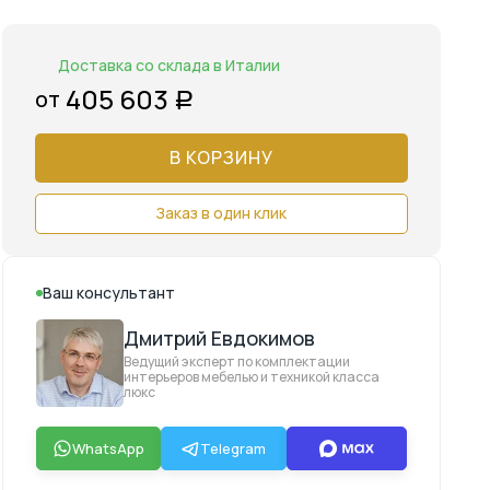
Доставка со склада в Италии
405 603
от
Р
В КОРЗИНУ
Заказ в один клик
Ваш консультант
Дмитрий Евдокимов
Ведущий эксперт по комплектации
интерьеров мебелью и техникой класса
люкс
WhatsApp
Telegram