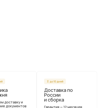
ней
до 10 дней
ика
Доставка по
жня
России
и сборка
ем доставку и
ние документов
Гарантия — 12 месяцев