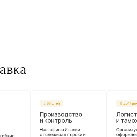
авка
50 дней
до 14 д
Производство
Логист
и контроль
и тамо
Наш офис в Италии
Организу
отслеживает сроки и
оформле
 гибкие