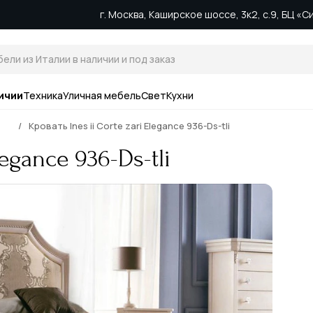
г. Москва, Каширское шоссе, 3к2, с.9, БЦ «
ичии
Техника
Уличная мебель
Свет
Кухни
Кровать Ines ii Corte zari Elegance 936-Ds-tli
legance 936-Ds-tli