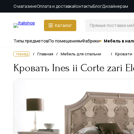
О магазине
Оплата и доставка
Контакты
Блог
Дизайнерам
Каталог
Типы предметов
По помещениям
Фабрики
Мебель в нал
Назад
Главная
Мебель для спальни
Кровати
Кровать Ines ii Corte zari E