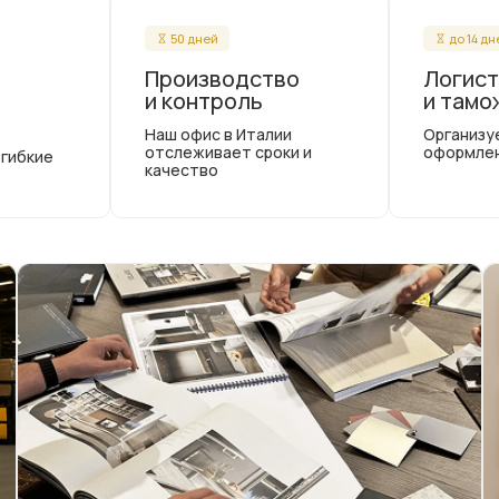
50 дней
до 14 д
Производство
Логист
и контроль
и тамо
Наш офис в Италии
Организу
отслеживает сроки и
оформле
 гибкие
качество