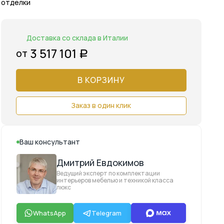
отделки
Доставка со склада в Италии
3 517 101
от
Р
В КОРЗИНУ
Заказ в один клик
Ваш консультант
Дмитрий Евдокимов
Ведущий эксперт по комплектации
интерьеров мебелью и техникой класса
люкс
WhatsApp
Telegram