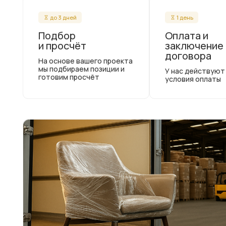
до 3 дней
1 день
Подбор
Оплата и
и просчёт
заключение
договора
На основе вашего проекта
мы подбираем позиции и
У нас действуют
готовим просчёт
условия оплаты