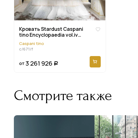
Кровать Stardust Caspani
tino Encyclopaedia vol.iv
C/671/f
Caspani tino
c/671/f
3 261 926
от
Р
Смотрите также