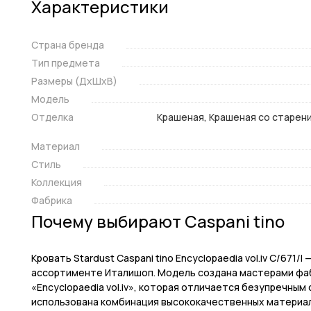
Характеристики
Страна бренда
Тип предмета
Размеры (ДxШxВ)
Модель
Отделка
Крашеная, Крашеная со старени
Материал
Стиль
Коллекция
Фабрика
Почему выбирают Caspani tino
Кровать Stardust Caspani tino Encyclopaedia vol.iv C/671
ассортименте Италишоп. Модель создана мастерами фабр
«Encyclopaedia vol.iv», которая отличается безупречным
использована комбинация высококачественных материало