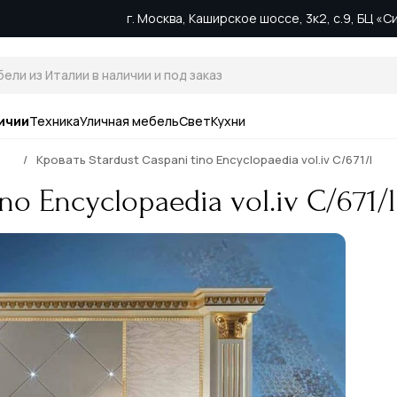
г. Москва, Каширское шоссе, 3к2, с.9, БЦ «
ичии
Техника
Уличная мебель
Свет
Кухни
Кровать Stardust Caspani tino Encyclopaedia vol.iv C/671/l
no Encyclopaedia vol.iv C/671/l