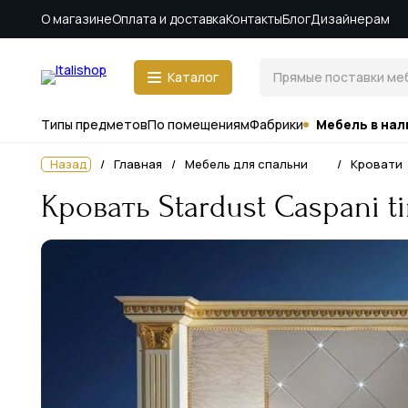
О магазине
Оплата и доставка
Контакты
Блог
Дизайнерам
Каталог
Типы предметов
По помещениям
Фабрики
Мебель в нал
Назад
Главная
Мебель для спальни
Кровати
Кровать Stardust Caspani ti