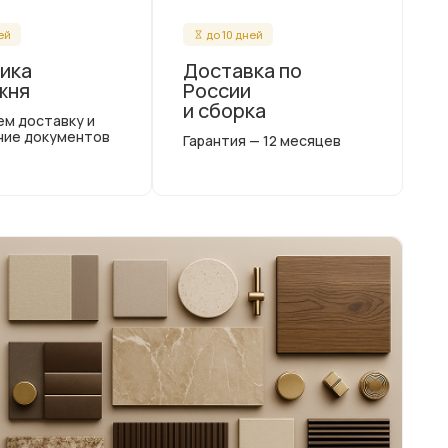
ней
до 10 дней
ика
Доставка по
жня
России
и сборка
ем доставку и
ние документов
Гарантия — 12 месяцев