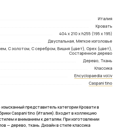
Италия
Кровать
404 x 210 x h255 (195 x 195)
Двуспальная, Мягкое изголовье
ем, С золотом, С серебром, Вишня (цвет), Орех (цвет),
Состаренное дерево
Дерево, Ткань
Классика
Encyclopaedia vol.iv
Caspani tino
/l — изысканный представитель категории Кровати в
ики Caspani tino (Италия). Входит в коллекцию
 стилем и вниманием к деталям. При изготовлении
в — дерево, ткань. Дизайн в стиле классика