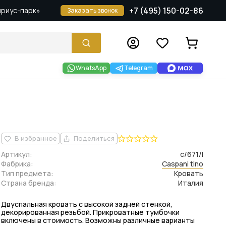
+7 (495) 150-02-86
Сириус-парк»
Заказать звонок
WhatsApp
Telegram
В избранное
Поделиться
Артикул:
c/671/l
Фабрика:
Caspani tino
Тип предмета:
Кровать
Страна бренда:
Италия
Двуспальная кровать с высокой задней стенкой,
декорированная резьбой. Прикроватные тумбочки
включены в стоимость. Возможны различные варианты