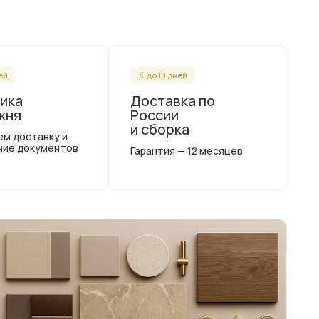
ней
до 10 дней
ика
Доставка по
жня
России
и сборка
ем доставку и
ние документов
Гарантия — 12 месяцев