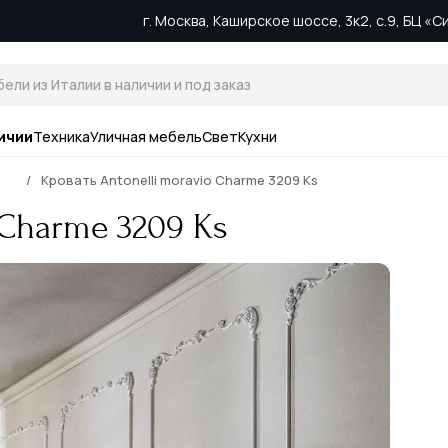
г. Москва, Каширское шоссе, 3к2, с.9, БЦ «
ичии
Техника
Уличная мебель
Свет
Кухни
Кровать Antonelli moravio Charme 3209 Ks
 Charme 3209 Ks