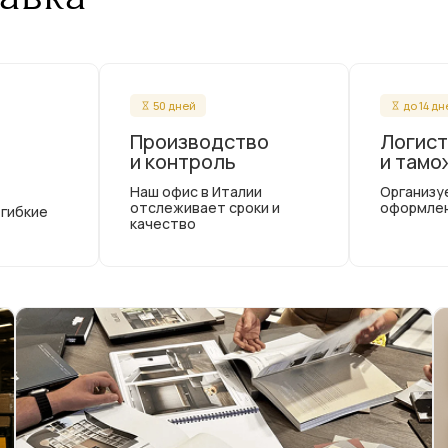
50 дней
до 14 д
Производство
Логист
и контроль
и тамо
Наш офис в Италии
Организу
отслеживает сроки и
оформле
 гибкие
качество