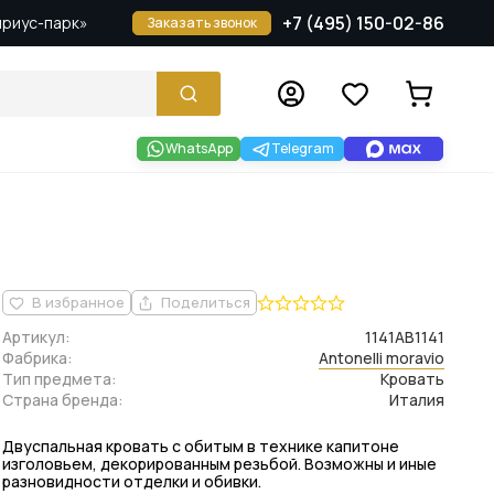
+7 (495) 150-02-86
Сириус-парк»
Заказать звонок
WhatsApp
Telegram
В избранное
Поделиться
Артикул:
1141AB1141
Фабрика:
Antonelli moravio
Тип предмета:
Кровать
Страна бренда:
Италия
Двуспальная кровать с обитым в технике капитоне
изголовьем, декорированным резьбой. Возможны и иные
разновидности отделки и обивки.