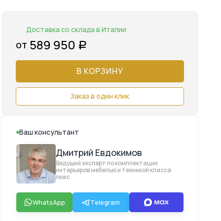
Доставка со склада в Италии
589 950
от
Р
В КОРЗИНУ
Заказ в один клик
Ваш консультант
Дмитрий Евдокимов
Ведущий эксперт по комплектации
интерьеров мебелью и техникой класса
люкс
WhatsApp
Telegram