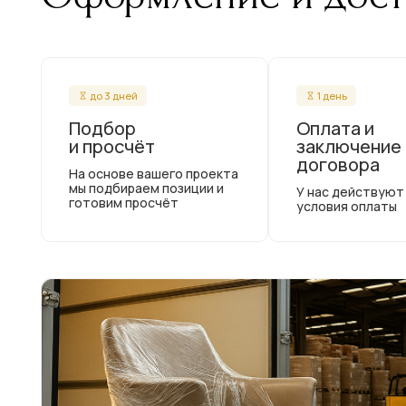
до 3 дней
1 день
Подбор
Оплата и
и просчёт
заключение
договора
На основе вашего проекта
мы подбираем позиции и
У нас действуют
готовим просчёт
условия оплаты