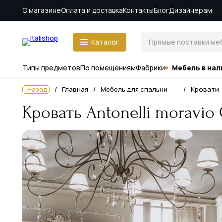
О магазине
Оплата и доставка
Контакты
Блог
Дизайнерам
Каталог
Типы предметов
По помещениям
Фабрики
Мебель в нал
Назад
Главная
Мебель для спальни
Кровати
Кровать Antonelli moravio