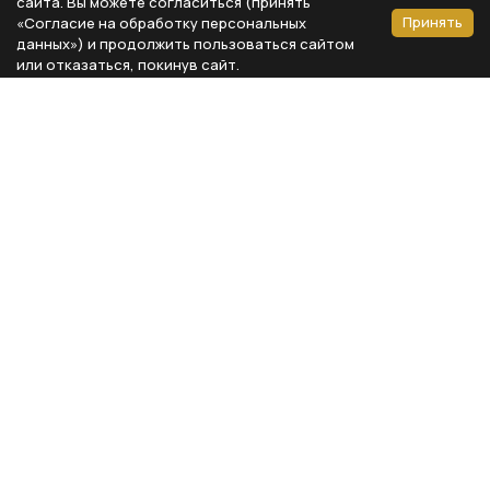
сайта. Вы можете согласиться (принять
Принять
«Согласие на обработку персональных
данных») и продолжить пользоваться сайтом
или отказаться, покинув сайт.
Способы оплаты
Каталог
Реквизиты компании
Типы предметов
ООО «Мебель Бизнес Комфорт»
Столовая
Адрес: 115230, г. Москва,
Каширское шоссе, д. 3, корп. 2,
Кухня
стр. 9, офис А310
Спальня
ИНН 7724804792
Кабинет
КПП 772401001