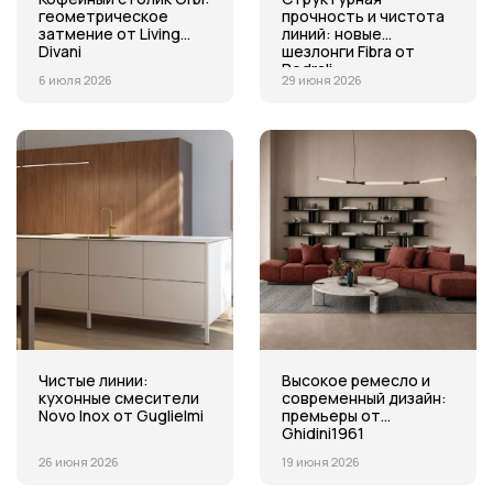
геометрическое
прочность и чистота
затмение от Living
линий: новые
Divani
шезлонги Fibra от
Pedrali
6 июля 2026
29 июня 2026
Чистые линии:
Высокое ремесло и
кухонные смесители
современный дизайн:
Novo Inox от Guglielmi
премьеры от
Ghidini1961
26 июня 2026
19 июня 2026