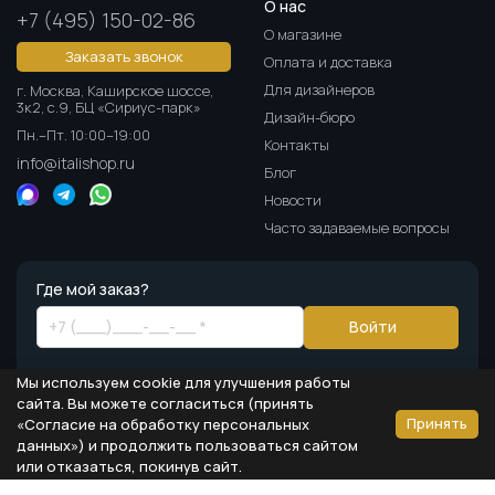
О нас
+7 (495) 150-02-86
О магазине
Заказать звонок
Оплата и доставка
Для дизайнеров
г. Москва, Каширское шоссе,
3к2, с.9, БЦ «Сириус-парк»
Дизайн-бюро
Пн.–Пт. 10:00–19:00
Контакты
info@italishop.ru
Блог
Новости
Часто задаваемые вопросы
Где мой заказ?
Войти
Мы используем cookie для улучшения работы
сайта. Вы можете согласиться (принять
Принять
«Согласие на обработку персональных
данных») и продолжить пользоваться сайтом
Информация на сайте носит ознакомительный характер и не является
или отказаться, покинув сайт.
публичной офертой, определяемой положениями статьи 437 ГК РФ
© Все права защищены
Политика персональных данных