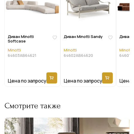
Диван Minotti
Диван Minotti Sandy
Диван M
Softcase
Minotti
Minotti
Minotti
64603AB64621
64602AB64620
64601A
Цена по запросу
Цена по запросу
Цена 
Смотрите также