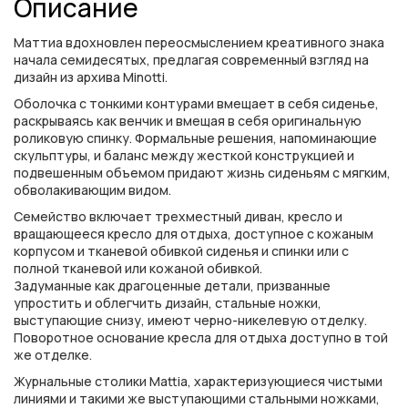
Описание
Маттиа вдохновлен переосмыслением креативного знака
начала семидесятых, предлагая современный взгляд на
дизайн из архива Minotti.
Оболочка с тонкими контурами вмещает в себя сиденье,
раскрываясь как венчик и вмещая в себя оригинальную
роликовую спинку. Формальные решения, напоминающие
скульптуры, и баланс между жесткой конструкцией и
подвешенным объемом придают жизнь сиденьям с мягким,
обволакивающим видом.
Семейство включает трехместный диван, кресло и
вращающееся кресло для отдыха, доступное с кожаным
корпусом и тканевой обивкой сиденья и спинки или с
полной тканевой или кожаной обивкой.
Задуманные как драгоценные детали, призванные
упростить и облегчить дизайн, стальные ножки,
выступающие снизу, имеют черно-никелевую отделку.
Поворотное основание кресла для отдыха доступно в той
же отделке.
Журнальные столики Mattia, характеризующиеся чистыми
линиями и такими же выступающими стальными ножками,