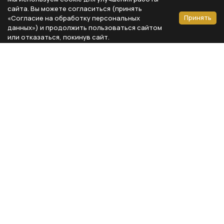
сайта. Вы можете согласиться (принять
Принять
«Согласие на обработку персональных
данных») и продолжить пользоваться сайтом
или отказаться, покинув сайт.
Способы оплаты
Каталог
Реквизиты компании
Типы предметов
ООО «Мебель Бизнес Комфорт»
Столовая
Адрес: 115230, г. Москва,
Каширское шоссе, д. 3, корп. 2,
Кухня
стр. 9, офис А310
Спальня
ИНН 7724804792
Кабинет