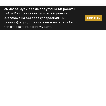
Мы используем cookie для улучшения работы
сайта. Вы можете согласиться (принять
Принять
«Согласие на обработку персональных
данных») и продолжить пользоваться сайтом
или отказаться, покинув сайт.
Способы оплаты
Каталог
Реквизиты компании
Типы предметов
ООО «Мебель Бизнес Комфорт»
Столовая
Адрес: 115230, г. Москва,
Каширское шоссе, д. 3, корп. 2,
Кухня
стр. 9, офис А310