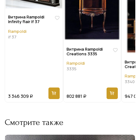
Витрина Rampoldi
Infinity flair If 37
Rampoldi
if 37
Витрина Rampoldi
Creations 3335
Витрин
Rampoldi
Creati
3335
Rampol
3340
3 346 309
802 881
947 00
Р
Р
Смотрите также