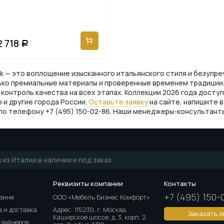
2 718
Р
k — это воплощение изысканного итальянского стиля и безупре
ко премиальные материалы и проверенные временем традиции. 
й контроль качества на всех этапах. Коллекции 2026 года досту
 и другие города России.
Оставьте заявку
на сайте, напишите 
те по телефону +7 (495) 150-02-86. Наши менеджеры-консультан
Реквизиты компании
Контакты
+7 (495) 150-
азине
ООО «Мебель Бизнес Комфорт»
 и доставка
Адрес: 115230, г. Москва,
Заказать з
Каширское шоссе, д. 3, корп. 2,
изайнеров