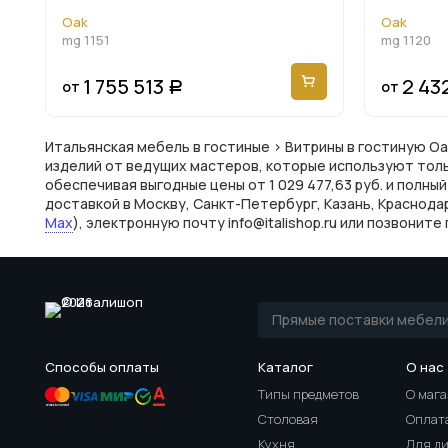
Oak
Oak
mg 1151
mg 1120
1 755 513
2 43
от
от
Р
Итальянская мебель в гостиные > Витрины в гостиную Oa
изделий от ведущих мастеров, которые используют толь
обеспечивая выгодные цены от 1 029 477,63 руб. и полны
доставкой в Москву, Санкт-Петербург, Казань, Краснодар
Max
), электронную почту info@italishop.ru или позвони
Способы оплаты
Каталог
О нас
Типы предметов
О маг
Столовая
Оплата
Кухня
Для д