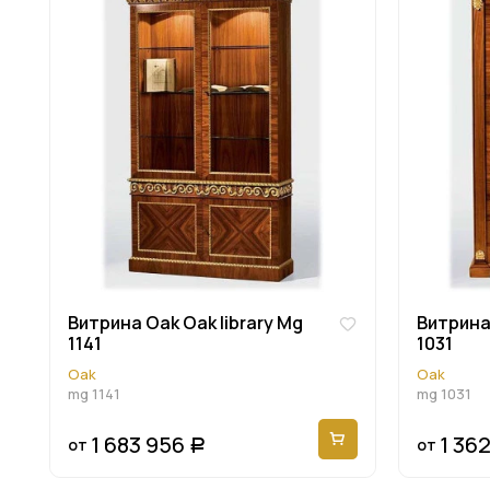
Витрина Oak Oak library Mg
Витрина 
1141
1031
Oak
Oak
mg 1141
mg 1031
1 683 956
1 36
от
от
Р