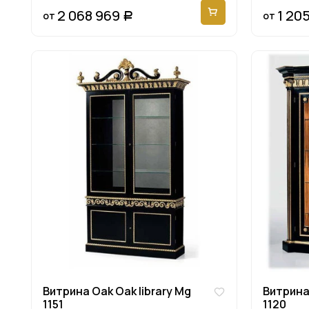
2 068 969
1 20
от
от
Р
Витрина Oak Oak library Mg
Витрина 
1151
1120