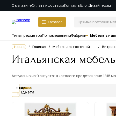
О магазине
Оплата и доставка
Контакты
Блог
Дизайнерам
Каталог
Типы предметов
По помещениям
Фабрики
Мебель в нал
Назад
Главная
Мебель для гостиной
Витрин
Итальянская мебель
Актуально на 9 августа: в каталоге представлено 1815 м
Цена
Наличие
Тип
Фабрика
Стиль
предмета
1