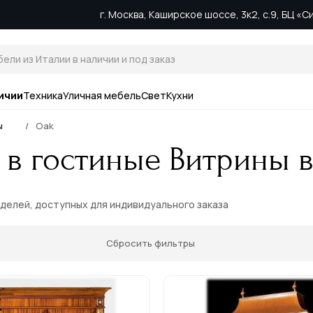
г. Москва, Каширское шоссе, 3к2, с.9, БЦ «
ичии
Техника
Уличная мебель
Свет
Кухни
ы
Oak
 в гостиные Витрины 
оделей, доступных для индивидуального заказа
Сбросить фильтры