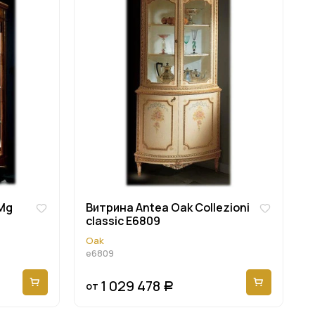
 Mg
Витрина Antea Oak Collezioni
classic E6809
Oak
e6809
1 029 478
от
Р