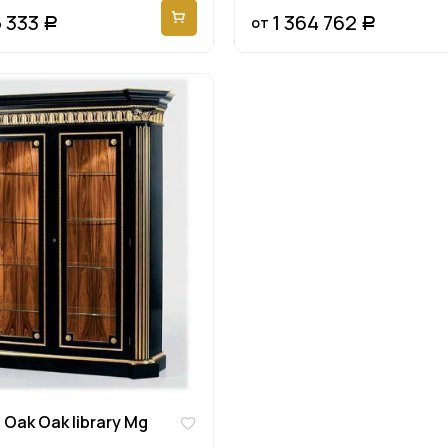
5 333
1 364 762
от
Р
Р
Oak Oak library Mg