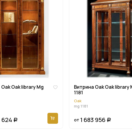
Oak Oak library Mg
Витрина Oak Oak library
1181
Oak
mg 1181
2 624
1 683 956
от
Р
Р