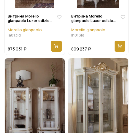
Витрина Morello
Витрина Morello
gianpaolo Luxor edizione
gianpaolo Luxor edizione
La013ld
Lh013ld
Morello gianpaolo
Morello gianpaolo
la013ld
lh013ld
873 031
809 237
Р
Р