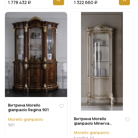
1 778 432
1 322 660
Р
Р
Витрина Morello
gianpaolo Regina 901
Витрина Morello
Morello gianpaolo
gianpaolo Minerva
901
Bamfl-t-12
Morello gianpaolo
bamfl-t-12