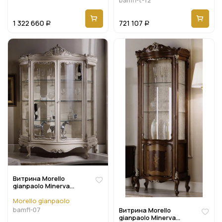
1 322 660
721 107
Р
Р
Витрина Morello
gianpaolo Minerva
Bamfl-07
Morello gianpaolo
bamfl-07
Витрина Morello
gianpaolo Minerva