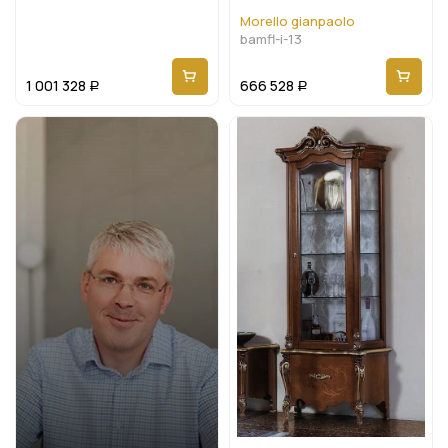
Bamfl-i-13
Morello gianpaolo
bamfl-i-13
1 001 328
666 528
Р
Р