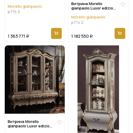
P715 2
Витрина Morello
Morello gianpaolo
gianpaolo Luxor edizione
p715 2
P714 2
Morello gianpaolo
p714 2
1 363 771
1 182 550
Р
Р
Витрина Morello
gianpaolo Luxor edizione
P715