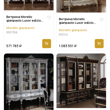
Витрина Morello
Витрина Morello
gianpaolo Luxor edizione
gianpaolo Luxor edizione
L0013ld
Lh014l
Morello gianpaolo
Morello gianpaolo
l0013ld
lh014l
571 783
1 083 551
Р
Р