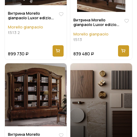
Витрина Morello
gianpaolo Luxor edizione
Витрина Morello
T513 2
gianpaolo Luxor edizione
Morello gianpaolo
T513
t513 2
Morello gianpaolo
t513
899 730
839 480
Р
Р
Витрина Morello