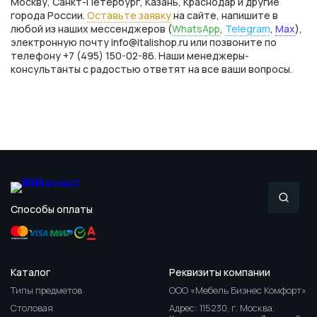
Москву, Санкт-Петербург, Казань, Краснодар и другие
города России.
Оставьте заявку
на сайте, напишите в
любой из наших мессенджеров (
WhatsApp
,
Telegram
,
Max
),
электронную почту info@italishop.ru или позвоните по
телефону +7 (495) 150-02-86. Наши менеджеры-
консультанты с радостью ответят на все ваши вопросы.
Способы оплаты
Каталог
Реквизиты компании
Типы предметов
ООО «Мебель Бизнес Комфорт»
Столовая
Адрес: 115230, г. Москва,