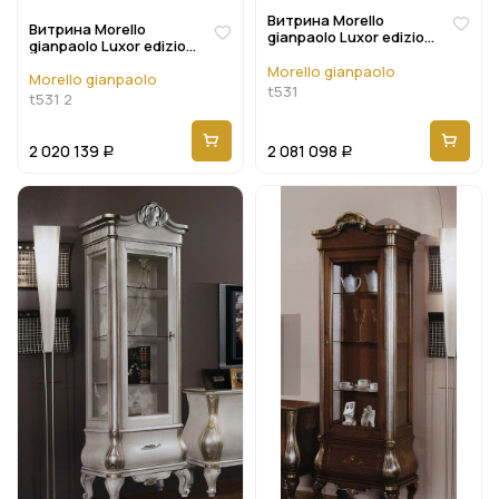
Витрина Morello
Витрина Morello
gianpaolo Luxor edizione
gianpaolo Luxor edizione
T531
T531 2
Morello gianpaolo
Morello gianpaolo
t531
t531 2
2 020 139
2 081 098
Р
Р