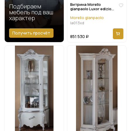
Витрина Morello
Подбираем
gianpaolo Luxor edizione
мебель под ваш
La013xd
характер
Morello gianpaolo
la013xd
Получить просчёт
851 530
Р