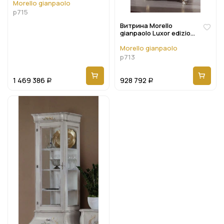
Morello gianpaolo
p715
Витрина Morello
gianpaolo Luxor edizione
P713
Morello gianpaolo
p713
1 469 386
928 792
Р
Р