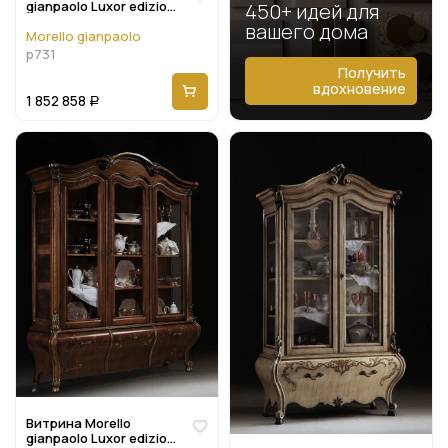
gianpaolo Luxor edizione
450+ идей для
P731
вашего дома
Morello gianpaolo
p731
Получить
вдохновение
1 852 858
Р
Витрина Morello
gianpaolo Luxor edizione