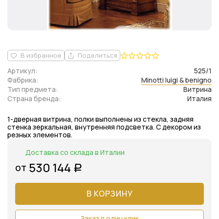
В избранное
Поделиться
Артикул:
525/1
Фабрика:
Minotti luigi & benigno
Тип предмета:
Витрина
Страна бренда:
Италия
1-дверная витрина, полки выполнены из стекла, задняя
стенка зеркальная, внутренняя подсветка. С декором из
резных элементов.
Доставка со склада в Италии
530 144
от
Р
В КОРЗИНУ
Заказ в один клик