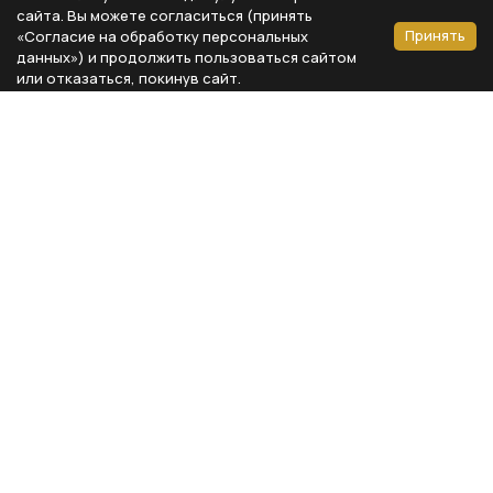
сайта. Вы можете согласиться (принять
Принять
«Согласие на обработку персональных
данных») и продолжить пользоваться сайтом
или отказаться, покинув сайт.
Способы оплаты
Каталог
Реквизиты компании
Типы предметов
ООО «Мебель Бизнес Комфорт»
Столовая
Адрес: 115230, г. Москва,
Каширское шоссе, д. 3, корп. 2,
Кухня
стр. 9, офис А310
Спальня
ИНН 7724804792
Кабинет
КПП 772401001