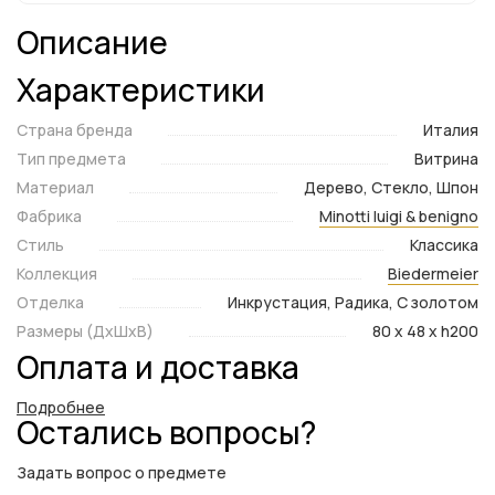
Описание
Характеристики
Страна бренда
Италия
Тип предмета
Витрина
Материал
Дерево, Стекло, Шпон
Фабрика
Minotti luigi & benigno
Стиль
Классика
Коллекция
Biedermeier
Отделка
Инкрустация, Радика, С золотом
Размеры (ДxШxВ)
80 x 48 x h200
Оплата и доставка
Подробнее
Остались вопросы?
Задать вопрос о предмете