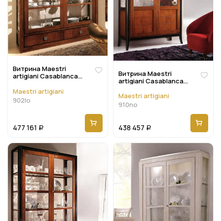
Витрина Maestri
Витрина Maestri
artigiani Casablanca
artigiani Casablanca
902Lo
910No
Maestri artigiani
Maestri artigiani
902lo
910no
477 161
438 457
Р
Р