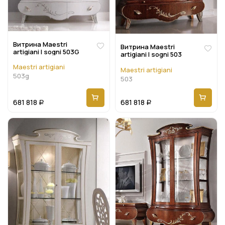
Витрина Maestri
Витрина Maestri
artigiani I sogni 503G
artigiani I sogni 503
Maestri artigiani
Maestri artigiani
503g
503
681 818
681 818
Р
Р