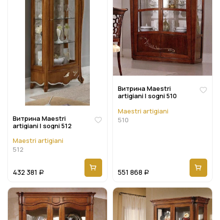
Витрина Maestri
artigiani I sogni 510
Maestri artigiani
Витрина Maestri
510
artigiani I sogni 512
Maestri artigiani
512
432 381
551 868
Р
Р