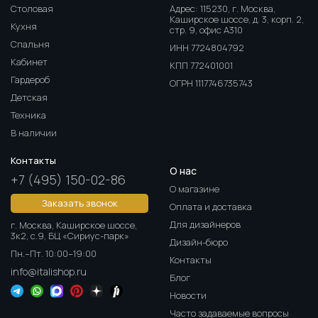
Столовая
Адрес: 115230, г. Москва,
Каширское шоссе, д. 3, корп. 2,
Кухня
стр. 9, офис А310
Спальня
ИНН 7724804792
Кабинет
КПП 772401001
Гардероб
ОГРН 1117746735743
Детская
Техника
В наличии
Контакты
О нас
+7 (495) 150-02-86
О магазине
Заказать звонок
Оплата и доставка
Для дизайнеров
г. Москва, Каширское шоссе,
3к2, с.9, БЦ «Сириус-парк»
Дизайн-бюро
Пн.–Пт. 10:00–19:00
Контакты
info@italishop.ru
Блог
Новости
Часто задаваемые вопросы