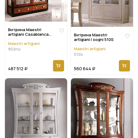
Витрина Maestri
artigiani Casablanca
Витрина Maestri
902No
artigiani I sogni 510S
Maestri artigiani
Maestri artigiani
902no
510s
487 512
560 644
Р
Р