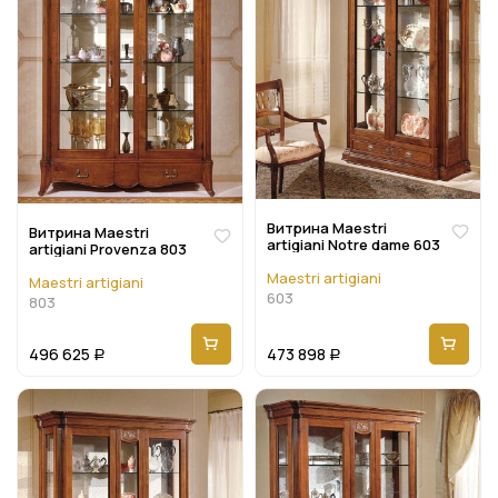
Витрина Maestri
Витрина Maestri
artigiani Notre dame 603
artigiani Provenza 803
Maestri artigiani
Maestri artigiani
603
803
496 625
473 898
Р
Р