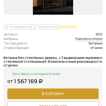
В избранное
Поделиться
Артикул:
l502
Фабрика:
Francesco molon
Тип предмета:
Витрина
Страна бренда:
Италия
Витрина без стеклянных дверец, с 3 выдвижными ящиками и
стеклянной столешницей. Возможны и иные разновидности
отделки.
Доставка со склада в Италии
1 567 169
от
Р
В КОРЗИНУ
Заказ в один клик