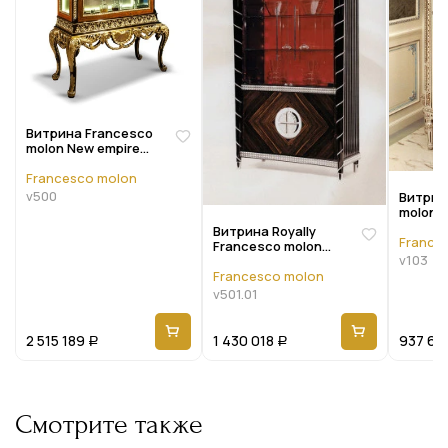
Витрина Francesco
molon New empire
V500
Francesco molon
v500
Витрин
molon 
V103
Витрина Royally
France
Francesco molon
v103
Eclectica V501.01
Francesco molon
v501.01
2 515 189
1 430 018
937 66
Р
Р
Смотрите также