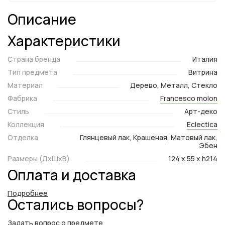
Описание
Характеристики
Страна бренда
Италия
Тип предмета
Витрина
Материал
Дерево, Металл, Стекло
Фабрика
Francesco molon
Стиль
Арт-деко
Коллекция
Eclectica
Отделка
Глянцевый лак, Крашеная, Матовый лак,
Эбен
Размеры (ДxШxВ)
124 x 55 x h214
Оплата и доставка
Подробнее
Остались вопросы?
Задать вопрос о предмете