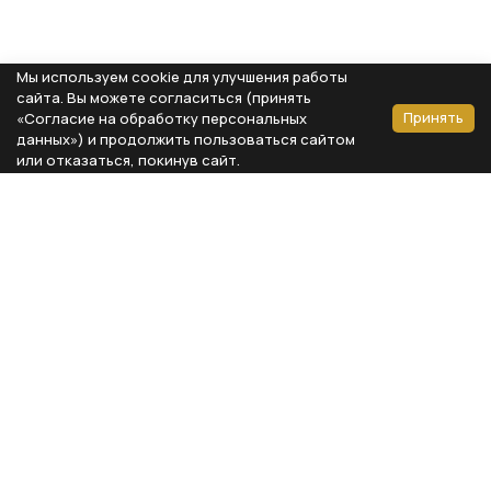
Мы используем cookie для улучшения работы
сайта. Вы можете согласиться (принять
Принять
«Согласие на обработку персональных
данных») и продолжить пользоваться сайтом
или отказаться, покинув сайт.
Способы оплаты
Каталог
Реквизиты компании
Типы предметов
ООО «Мебель Бизнес Комфорт»
Столовая
Адрес: 115230, г. Москва,