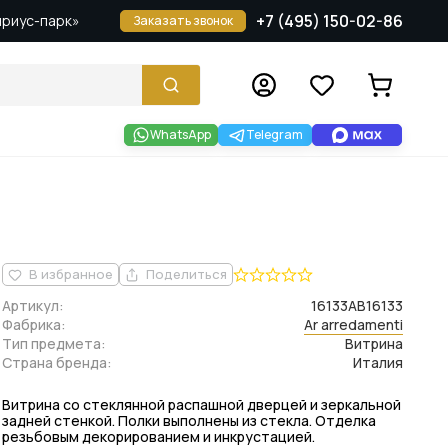
+7 (495) 150-02-86
Сириус-парк»
Заказать звонок
WhatsApp
Telegram
В избранное
Поделиться
Артикул:
16133AB16133
Фабрика:
Ar arredamenti
Тип предмета:
Витрина
Страна бренда:
Италия
Витрина со стеклянной распашной дверцей и зеркальной
задней стенкой. Полки выполнены из стекла. Отделка
резьбовым декорированием и инкрустацией.