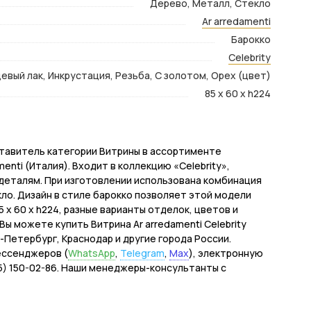
Дерево, Металл, Стекло
Ar arredamenti
Барокко
Celebrity
евый лак, Инкрустация, Резьба, С золотом, Орех (цвет)
85 x 60 x h224
дставитель категории Витрины в ассортименте
nti (Италия). Входит в коллекцию «Celebrity»,
деталям. При изготовлении использована комбинация
ло. Дизайн в стиле барокко позволяет этой модели
x 60 x h224, разные варианты отделок, цветов и
ы можете купить Витрина Ar arredamenti Celebrity
т-Петербург, Краснодар и другие города России.
ессенджеров (
WhatsApp
,
Telegram
,
Max
), электронную
495) 150-02-86. Наши менеджеры-консультанты с