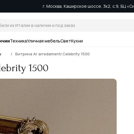
г. Москва, Каширское шоссе, 3к2, с.9, БЦ «
ичии
Техника
Уличная мебель
Свет
Кухни
ы
Витрина Ar arredamenti Celebrity 1500
ebrity 1500