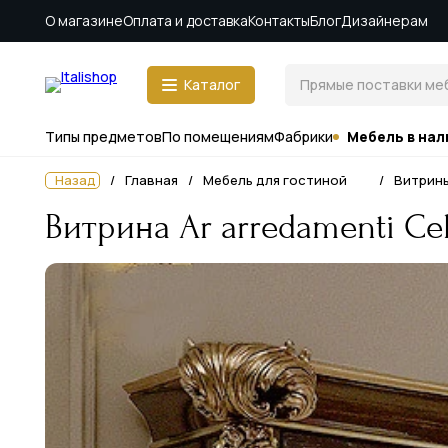
О магазине
Оплата и доставка
Контакты
Блог
Дизайнерам
Каталог
Типы предметов
По помещениям
Фабрики
Мебель в нал
Назад
Главная
Мебель для гостиной
Витрин
Витрина Ar arredamenti Cel