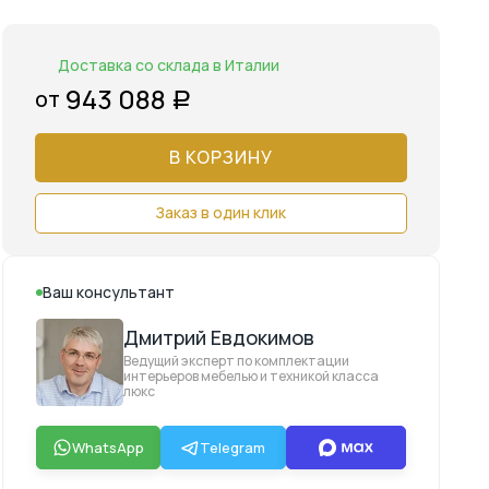
Доставка со склада в Италии
943 088
от
Р
В КОРЗИНУ
Заказ в один клик
Ваш консультант
Дмитрий Евдокимов
Ведущий эксперт по комплектации
интерьеров мебелью и техникой класса
люкс
WhatsApp
Telegram