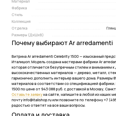
Материал
Фабрика
Стиль
Коллекция
Отделка
Глянц
Размеры (ДxШxВ)
Почему выбирают Ar arredamenti
Витрина Ar arredamenti Celebrity 1500 — изысканный пре
Италишоп. Модель создана мастерами фабрики Ar arredame
которая отличается безупречным стилем и вниманием к 
высококачественных материалов — дерево, металл, стек
гармонично дополнить интерьер вашего дома. Размеры 85 
материалов в соответствии со спецификацией фабрики. В
1500 по цене от 943 088 руб. с доставкой в Москву, Санк
Оставьте заявку
на сайте, напишите в любой из наших м
почту info@italishop.ru или позвоните по телефону +7 (
радостью ответят на все ваши вопросы.
Оплата и доставка