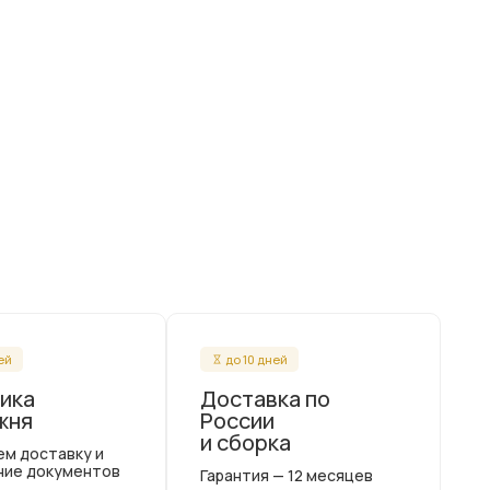
ней
до 10 дней
ика
Доставка по
жня
России
и сборка
ем доставку и
ние документов
Гарантия — 12 месяцев