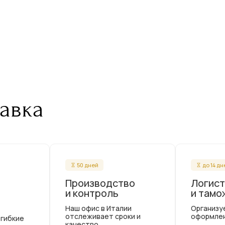
авка
50 дней
до 14 д
Производство
Логист
и контроль
и тамо
Наш офис в Италии
Организу
отслеживает сроки и
оформле
 гибкие
качество