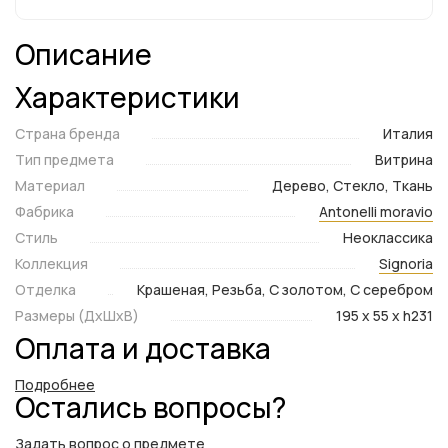
Описание
Характеристики
Страна бренда
Италия
Тип предмета
Витрина
Материал
Дерево, Стекло, Ткань
Фабрика
Antonelli moravio
Стиль
Неоклассика
Коллекция
Signoria
Отделка
Крашеная, Резьба, С золотом, С серебром
Размеры (ДxШxВ)
195 x 55 x h231
Оплата и доставка
Подробнее
Остались вопросы?
Задать вопрос о предмете