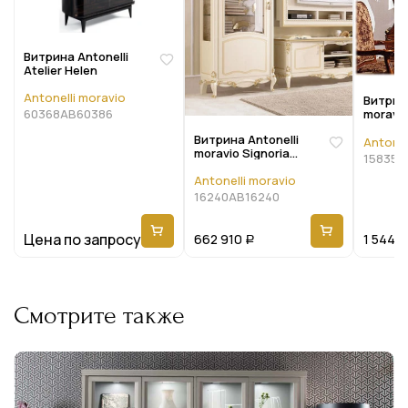
Витрина Antonelli
Atelier Helen
Antonelli moravio
Витрина
60368AB60386
moravi
8015
Витрина Antonelli
Antonel
moravio Signoria
15835A
7030
Antonelli moravio
16240AB16240
Цена по запросу
662 910
1 544 9
Р
Смотрите также