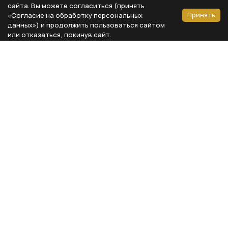
сайта. Вы можете согласиться (принять
Принять
«Согласие на обработку персональных
данных») и продолжить пользоваться сайтом
или отказаться, покинув сайт.
Способы оплаты
Каталог
Реквизиты компании
Типы предметов
ООО «Мебель Бизнес Комфорт»
Столовая
Адрес: 115230, г. Москва,
Каширское шоссе, д. 3, корп. 2,
Кухня
стр. 9, офис А310
Спальня
ИНН 7724804792
Кабинет
КПП 772401001