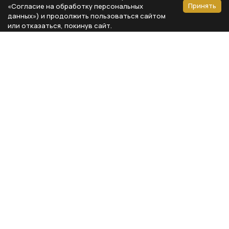
Принять
«Согласие на обработку персональных
данных») и продолжить пользоваться сайтом
или отказаться, покинув сайт.
Способы оплаты
Каталог
Реквизиты компании
Типы предметов
ООО «Мебель Бизнес Комфорт»
Столовая
Адрес: 115230, г. Москва,
Каширское шоссе, д. 3, корп. 2,
Кухня
стр. 9, офис А310
Спальня
ИНН 7724804792
Кабинет
КПП 772401001
Гардероб