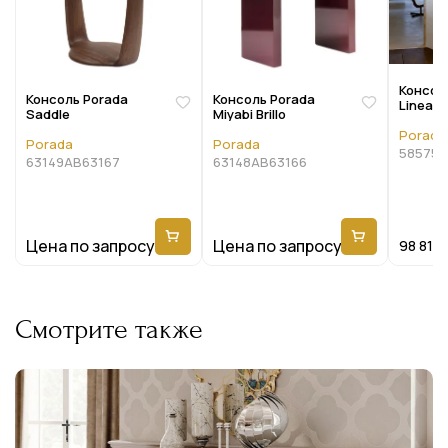
Консол
Консоль Porada
Консоль Porada
Lineas
Saddle
Miyabi Brillo
Porada
Porada
Porada
58575A
63149AB63167
63148AB63166
Цена по запросу
Цена по запросу
98 815
Смотрите также