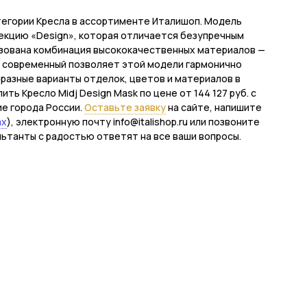
атегории Кресла в ассортименте Италишоп. Модель
лекцию «Design», которая отличается безупречным
ьзована комбинация высококачественных материалов —
ле современный позволяет этой модели гармонично
, разные варианты отделок, цветов и материалов в
ь Кресло Midj Design Mask по цене от 144 127 руб. с
ие города России.
Оставьте заявку
на сайте, напишите
ax
), электронную почту info@italishop.ru или позвоните
льтанты с радостью ответят на все ваши вопросы.