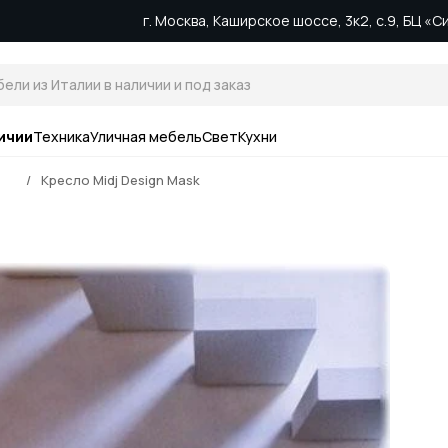
г. Москва, Каширское шоссе, 3к2, с.9, БЦ «
ичии
Техника
Уличная мебель
Свет
Кухни
Кресло Midj Design Mask