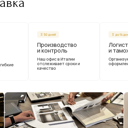
авка
50 дней
до 14 д
Производство
Логист
и контроль
и тамо
Наш офис в Италии
Организу
отслеживает сроки и
оформле
 гибкие
качество