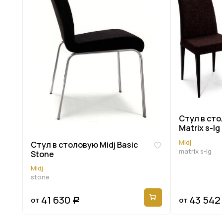
Стул в сто
Matrix s-lg
Midj
Стул в столовую Midj Basic
matrix s-lg
Stone
Midj
stone
41 630
43 542
от
от
Р