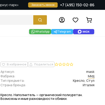
+7 (495) 150-02-86
Сириус-парк»
Заказать звонок
WhatsApp
Telegram
В избранное
Поделиться
Артикул:
mask
Фабрика:
Midj
Тип предмета:
Кресло, Стул
Страна бренда:
Италия
Кресло. Наполнитель — органический полиуретан.
Возможны и иные разновидности обивки.