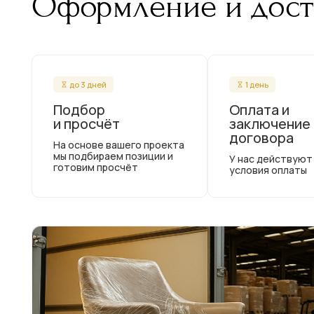
Оформление и дост
до 3 дней
1 день
Подбор
Оплата и
и просчёт
заключение
договора
На основе вашего проекта
мы подбираем позиции и
У нас действуют
готовим просчёт
условия оплаты