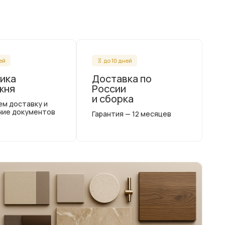
ней
до 10 дней
ика
Доставка по
жня
России
и сборка
ем доставку и
ние документов
Гарантия — 12 месяцев