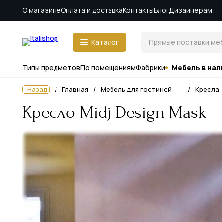
О магазине
Оплата и доставка
Контакты
Блог
Дизайнерам
Каталог
Типы предметов
По помещениям
Фабрики
Мебель в нал
Назад
Главная
Мебель для гостиной
Кресла
Кресло Midj Design Mask