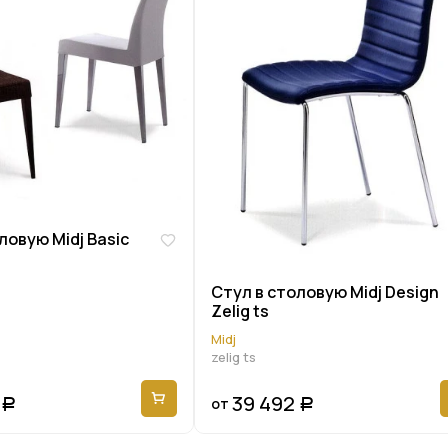
ловую Midj Basic
Стул в столовую Midj Design
Zelig ts
Midj
zelig ts
39 492
от
Р
Р