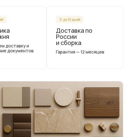
ней
до 10 дней
ика
Доставка по
жня
России
и сборка
ем доставку и
ние документов
Гарантия — 12 месяцев