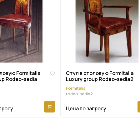
ловую Formitalia
Стул в столовую Formitalia
up Rodeo-sedia
Luxury group Rodeo-sedia2
Formitalia
rodeo-sedia2
просу
Цена по запросу