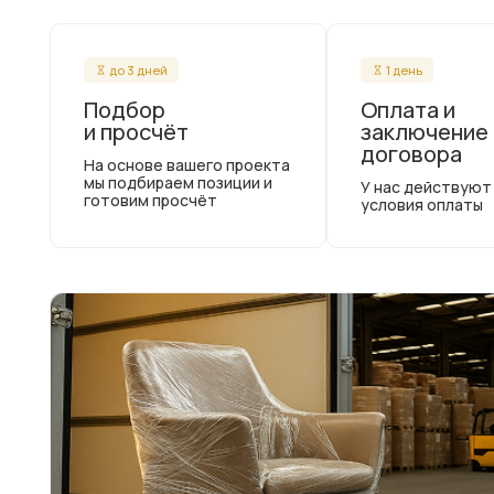
до 3 дней
1 день
Подбор
Оплата и
и просчёт
заключение
договора
На основе вашего проекта
мы подбираем позиции и
У нас действуют
готовим просчёт
условия оплаты