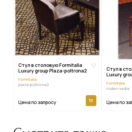
Стул в столовую Formitalia
Стул в сто
Luxury group Plaza-poltrona2
Luxury gro
Formitalia
Formitalia
plaza-poltrona2
rodeo-sedia
Цена по запросу
Цена по за