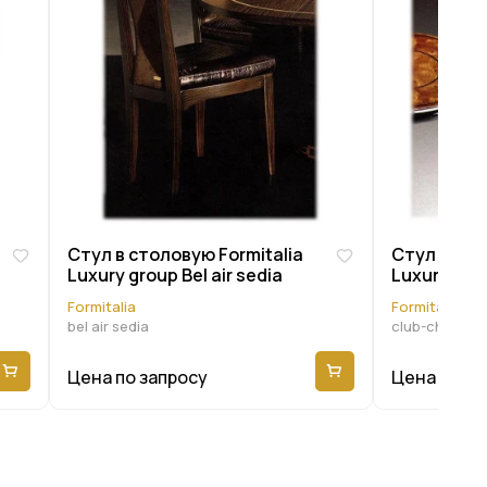
Стул в столовую Formitalia
Стул в сто
Luxury group Bel air sedia
Luxury gro
Formitalia
Formitalia
bel air sedia
club-chair lo
Цена по запросу
Цена по за