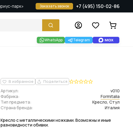
+7 (495) 150-02-86
Сириус-парк»
Заказать звонок
WhatsApp
Telegram
В избранное
Поделиться
Артикул:
v010
Фабрика:
Formitalia
Тип предмета:
Кресло, Стул
Страна бренда:
Италия
Кресло с металлическими ножками. Возможны и иные
разновидности обивки.