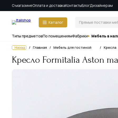
О магазине
Оплата и доставка
Контакты
Блог
Дизайнерам
Каталог
Типы предметов
По помещениям
Фабрики
Мебель в нал
Назад
Главная
Мебель для гостиной
Кресла
Кресло Formitalia Aston ma