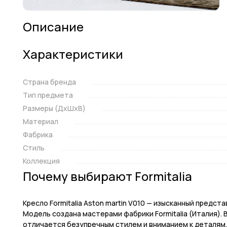
Описание
Характеристики
Страна бренда
Тип предмета
Размеры (ДxШxВ)
Материал
Фабрика
Стиль
Коллекция
Почему выбирают Formitalia
Кресло Formitalia Aston martin V010 — изысканный предс
Модель создана мастерами фабрики Formitalia (Италия). 
отличается безупречным стилем и вниманием к деталям.