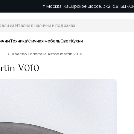
г. Москва, Каширское шоссе, 3к2, с.9, БЦ «
ичии
Техника
Уличная мебель
Свет
Кухни
Кресло Formitalia Aston martin V010
rtin V010