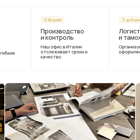
50 дней
до 14 д
Производство
Логист
и контроль
и тамо
Наш офис в Италии
Организу
отслеживает сроки и
оформле
 гибкие
качество